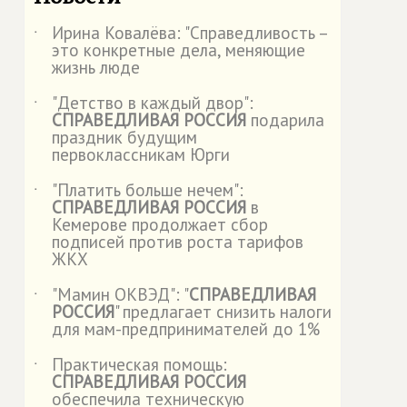
Ирина Ковалёва: "Справедливость –
˙
это конкретные дела, меняющие
жизнь люде
"Детство в каждый двор":
˙
СПРАВЕДЛИВАЯ РОССИЯ
подарила
праздник будущим
первоклассникам Юрги
"Платить больше нечем":
˙
СПРАВЕДЛИВАЯ РОССИЯ
в
Кемерове продолжает сбор
подписей против роста тарифов
ЖКХ
"Мамин ОКВЭД": "
СПРАВЕДЛИВАЯ
˙
РОССИЯ
" предлагает снизить налоги
для мам-предпринимателей до 1%
Практическая помощь:
˙
СПРАВЕДЛИВАЯ РОССИЯ
обеспечила техническую