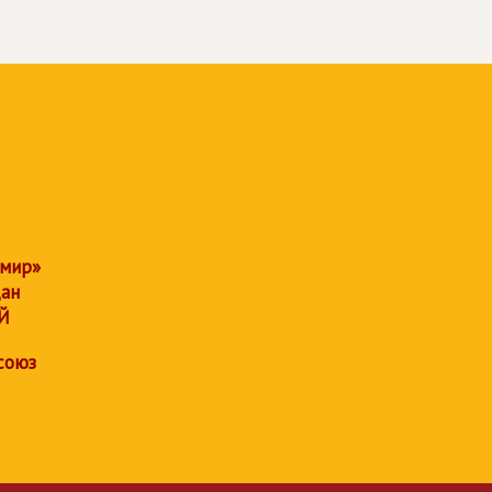
 мир»
дан
Й
союз