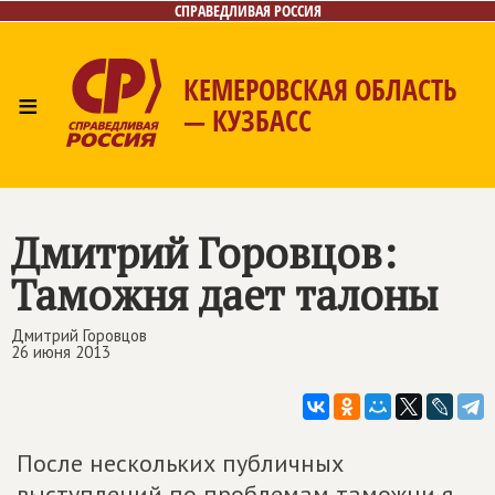
СПРАВЕДЛИВАЯ РОССИЯ
КЕМЕРОВСКАЯ ОБЛАСТЬ
≡
— КУЗБАСС
Главная
Общественные приёмные
Новости
Лица
Фото/Видео
Газета
Контакты
Дмитрий Горовцов:
Таможня дает талоны
Дмитрий Горовцов
26 июня 2013
После нескольких публичных
выступлений по проблемам таможни я