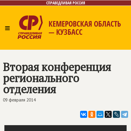
СПРАВЕДЛИВАЯ РОССИЯ
КЕМЕРОВСКАЯ ОБЛАСТЬ
≡
— КУЗБАСС
Главная
Общественные приёмные
Новости
Лица
Фото/Видео
Газета
Контакты
Вторая конференция
регионального
отделения
09 февраля 2014