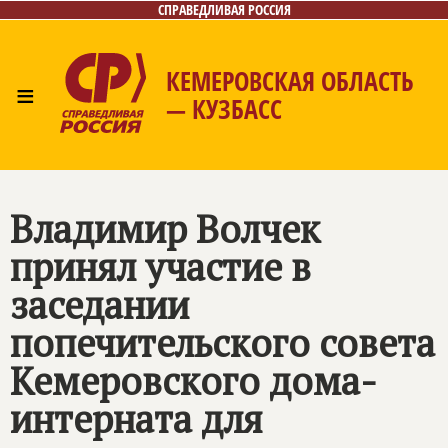
СПРАВЕДЛИВАЯ РОССИЯ
КЕМЕРОВСКАЯ ОБЛАСТЬ
≡
— КУЗБАСС
Главная
Общественные приёмные
Новости
Лица
Фото/Видео
Газета
Контакты
Владимир Волчек
принял участие в
заседании
попечительского совета
Кемеровского дома-
интерната для