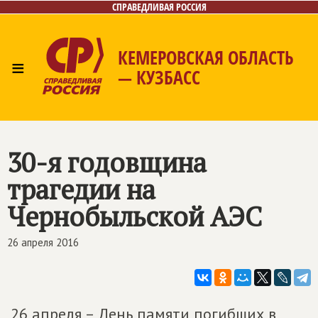
СПРАВЕДЛИВАЯ РОССИЯ
КЕМЕРОВСКАЯ ОБЛАСТЬ
≡
— КУЗБАСС
Главная
Общественные приёмные
Новости
Лица
Фото/Видео
Газета
Контакты
30-я годовщина
трагедии на
Чернобыльской АЭС
26 апреля 2016
26 апреля – День памяти погибших в