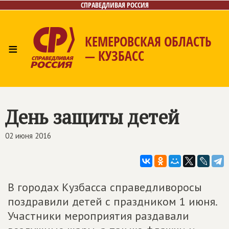
СПРАВЕДЛИВАЯ РОССИЯ
КЕМЕРОВСКАЯ ОБЛАСТЬ
≡
— КУЗБАСС
Главная
Общественные приёмные
Новости
Лица
Фото/Видео
Газета
Контакты
День защиты детей
02 июня 2016
В городах Кузбасса справедливоросы
поздравили детей с праздником 1 июня.
Участники мероприятия раздавали