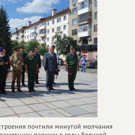
строения почтили минутой молчания
к памятнику павшим в годы Великой