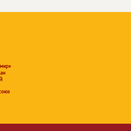
 мир»
дан
Й
союз