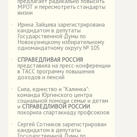
предлагает радикально повысить
МРОТ и пересмотреть стандарты
жизни
Ирина Зайцева зарегистрирована
˙
кандидатом в депутаты
Государственной Думы по
Новокузнецкому избирательному
одномандатному округу № 105
СПРАВЕДЛИВАЯ РОССИЯ
˙
представила на пресс-конференции
в ТАСС программу повышения
доходов и пенсий
Сила, единство и "Калинка":
˙
команда Юргинского центра
социальной помощи семье и детям
и
СПРАВЕДЛИВОЙ РОССИИ
покорила спартакиаду профсоюзов
Сергей Сотников зарегистрирован
˙
кандидатом в депутаты
Государственной Думы по