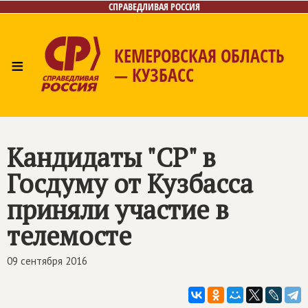
СПРАВЕДЛИВАЯ РОССИЯ
КЕМЕРОВСКАЯ ОБЛАСТЬ
≡
— КУЗБАСС
Главная
Общественные приёмные
Новости
Лица
Фото/Видео
Газета
Контакты
Кандидаты "СР" в
Госдуму от Кузбасса
приняли участие в
телемосте
09 сентября 2016