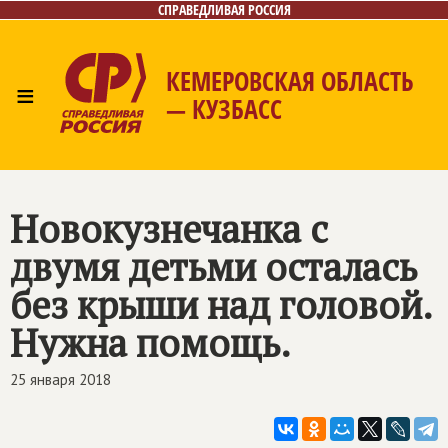
СПРАВЕДЛИВАЯ РОССИЯ
КЕМЕРОВСКАЯ ОБЛАСТЬ
≡
— КУЗБАСС
Главная
Общественные приёмные
Новости
Лица
Фото/Видео
Газета
Контакты
Новокузнечанка с
двумя детьми осталась
без крыши над головой.
Нужна помощь.
25 января 2018