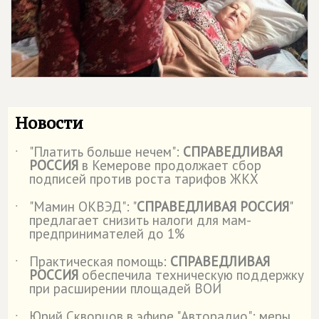
Новости
"Платить больше нечем":
СПРАВЕДЛИВАЯ
˙
РОССИЯ
в Кемерове продолжает сбор
подписей против роста тарифов ЖКХ
"Мамин ОКВЭД": "
СПРАВЕДЛИВАЯ РОССИЯ
"
˙
предлагает снизить налоги для мам-
предпринимателей до 1%
Практическая помощь:
СПРАВЕДЛИВАЯ
˙
РОССИЯ
обеспечила техническую поддержку
при расширении площадей ВОИ
Юрий Скворцов в эфире "Авторадио": меры