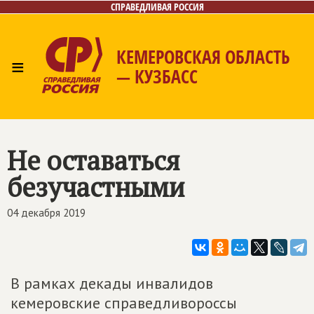
СПРАВЕДЛИВАЯ РОССИЯ
КЕМЕРОВСКАЯ ОБЛАСТЬ
≡
— КУЗБАСС
Главная
Общественные приёмные
Новости
Лица
Фото/Видео
Газета
Контакты
Не оставаться
безучастными
04 декабря 2019
В рамках декады инвалидов
кемеровские справедливороссы