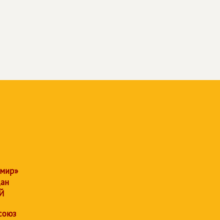
 мир»
дан
Й
союз