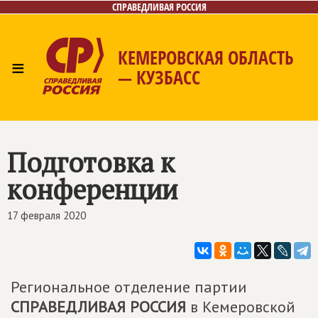
СПРАВЕДЛИВАЯ РОССИЯ
КЕМЕРОВСКАЯ ОБЛАСТЬ
≡
— КУЗБАСС
Главная
Общественные приёмные
Новости
Лица
Фото/Видео
Газета
Контакты
Подготовка к
конференции
17 февраля 2020
Региональное отделение партии
СПРАВЕДЛИВАЯ РОССИЯ
в Кемеровской