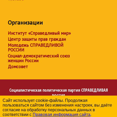
Организации
Институт «Справедливый мир»
Центр защиты прав граждан
Молодежь СПРАВЕДЛИВОЙ
РОССИИ
Социал-демократический союз
женщин России
Домсовет
Социалистическая политическая партия
СПРАВЕДЛИВАЯ
РОССИЯ
Сайт использует cookie-файлы. Продолжая
Региональное отделение партии в Кемеровской области
пользоваться сайтом без изменения настроек, вы даёте
– Кузбассе
согласие на обработку персональных данных в
© 2006-2026
соответствии с
Правовая информация сайта
.