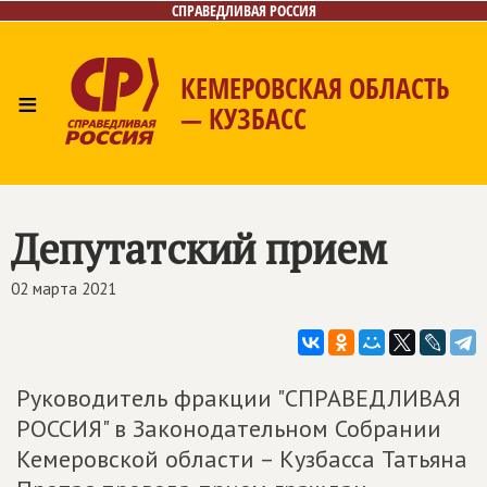
СПРАВЕДЛИВАЯ РОССИЯ
КЕМЕРОВСКАЯ ОБЛАСТЬ
≡
— КУЗБАСС
Главная
Общественные приёмные
Новости
Лица
Фото/Видео
Газета
Контакты
Депутатский прием
02 марта 2021
Руководитель фракции "СПРАВЕДЛИВАЯ
РОССИЯ" в Законодательном Собрании
Кемеровской области – Кузбасса Татьяна