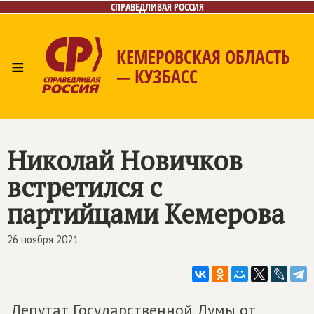
СПРАВЕДЛИВАЯ РОССИЯ
КЕМЕРОВСКАЯ ОБЛАСТЬ
≡
— КУЗБАСС
Главная
Общественные приёмные
Новости
Лица
Фото/Видео
Газета
Контакты
Николай Новичков
встретился с
партийцами Кемерова
26 ноября 2021
Депутат Государственной Думы от