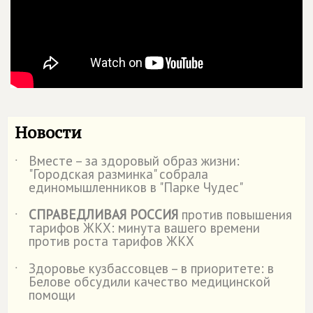
Новости
Вместе – за здоровый образ жизни:
˙
"Городская разминка" собрала
единомышленников в "Парке Чудес"
СПРАВЕДЛИВАЯ РОССИЯ
против повышения
˙
тарифов ЖКХ: минута вашего времени
против роста тарифов ЖКХ
Здоровье кузбассовцев – в приоритете: в
˙
Белове обсудили качество медицинской
помощи