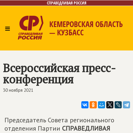
СПРАВЕДЛИВАЯ РОССИЯ
КЕМЕРОВСКАЯ ОБЛАСТЬ
≡
— КУЗБАСС
Главная
Общественные приёмные
Новости
Лица
Фото/Видео
Газета
Контакты
Всероссийская пресс-
конференция
30 ноября 2021
Председатель Совета регионального
отделения Партии
СПРАВЕДЛИВАЯ