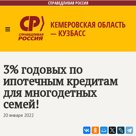
СПРАВЕДЛИВАЯ РОССИЯ
КЕМЕРОВСКАЯ ОБЛАСТЬ
≡
— КУЗБАСС
Главная
Общественные приёмные
Новости
Лица
Фото/Видео
Газета
Контакты
3% годовых по
ипотечным кредитам
для многодетных
семей!
20 января 2022