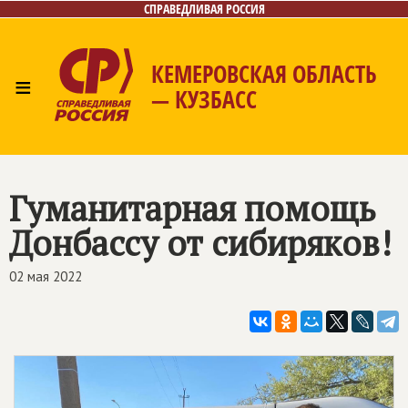
СПРАВЕДЛИВАЯ РОССИЯ
КЕМЕРОВСКАЯ ОБЛАСТЬ
≡
— КУЗБАСС
Главная
Общественные приёмные
Новости
Лица
Фото/Видео
Газета
Контакты
Гуманитарная помощь
Донбассу от сибиряков!
02 мая 2022