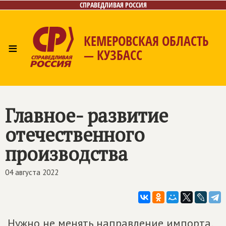
СПРАВЕДЛИВАЯ РОССИЯ
КЕМЕРОВСКАЯ ОБЛАСТЬ
≡
— КУЗБАСС
Главная
Общественные приёмные
Новости
Лица
Фото/Видео
Газета
Контакты
Главное- развитие
отечественного
производства
04 августа 2022
Нужно не менять направление импорта,