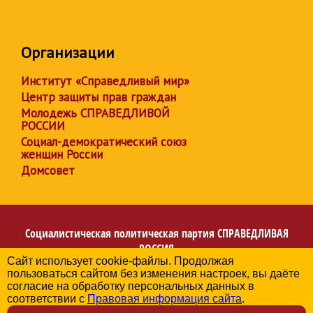
Организации
Институт «Справедливый мир»
Центр защиты прав граждан
Молодежь СПРАВЕДЛИВОЙ
РОССИИ
Социал-демократический союз
женщин России
Домсовет
Социалистическая политическая партия
СПРАВЕДЛИВАЯ
РОССИЯ
Сайт использует cookie-файлы. Продолжая
Региональное отделение партии в Кемеровской области
пользоваться сайтом без изменения настроек, вы даёте
– Кузбассе
согласие на обработку персональных данных в
© 2006-2026
соответствии с
Правовая информация сайта
.
Политика в отношении обработки персональных данных