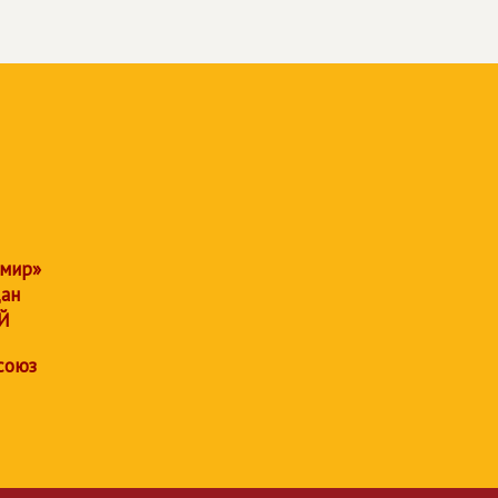
 мир»
дан
Й
союз