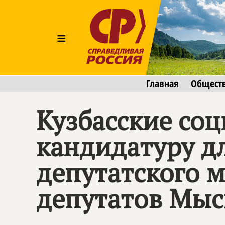
≡
Главная
Общест
Кузбасские со
кандидатуру д
депутатского 
депутатов Мыск