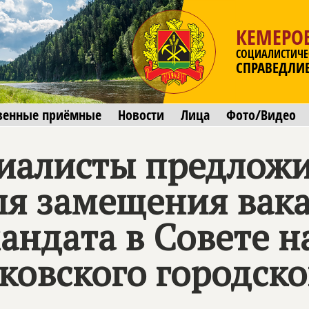
КЕМЕРОВ
СОЦИАЛИСТИЧЕ
СПРАВЕДЛИ
венные приёмные
Новости
Лица
Фото/Видео
циалисты предлож
ля замещения вак
мандата в Совете 
овского городско