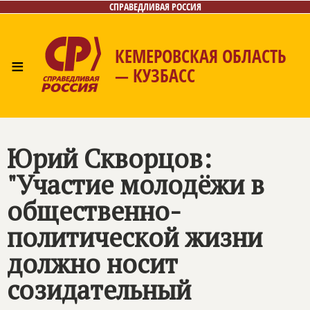
СПРАВЕДЛИВАЯ РОССИЯ
КЕМЕРОВСКАЯ ОБЛАСТЬ
≡
— КУЗБАСС
Главная
Общественные приёмные
Новости
Лица
Фото/Видео
Газета
Контакты
Юрий Скворцов:
"Участие молодёжи в
общественно-
политической жизни
должно носит
созидательный