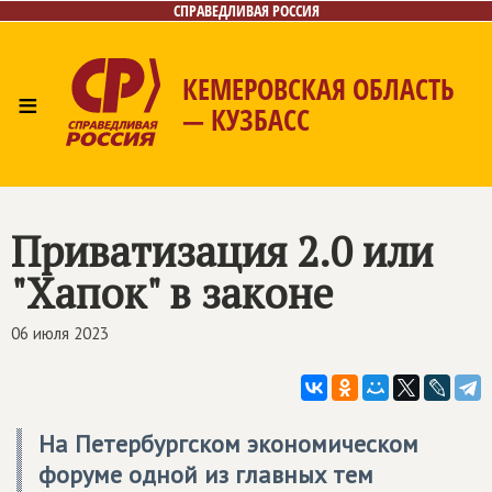
СПРАВЕДЛИВАЯ РОССИЯ
КЕМЕРОВСКАЯ ОБЛАСТЬ
≡
— КУЗБАСС
Главная
Общественные приёмные
Новости
Лица
Фото/Видео
Газета
Контакты
Приватизация 2.0 или
"Хапок" в законе
06 июля 2023
На Петербургском экономическом
форуме одной из главных тем