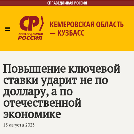
СПРАВЕДЛИВАЯ РОССИЯ
КЕМЕРОВСКАЯ ОБЛАСТЬ
≡
— КУЗБАСС
Главная
Общественные приёмные
Новости
Лица
Фото/Видео
Газета
Контакты
Повышение ключевой
ставки ударит не по
доллару, а по
отечественной
экономике
15 августа 2023