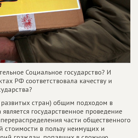
тельное Социальное государство? И
ктах РФ соответствовала качеству и
сударства?
 развитых стран) общим подходом в
 является государственное проведение
 перераспределения части общественного
й стоимости в пользу неимущих и
орий граждан, попавших в сложную