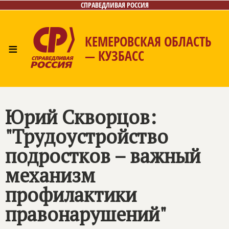
СПРАВЕДЛИВАЯ РОССИЯ
КЕМЕРОВСКАЯ ОБЛАСТЬ
≡
— КУЗБАСС
Главная
Общественные приёмные
Новости
Лица
Фото/Видео
Газета
Контакты
Юрий Скворцов:
"Трудоустройство
подростков – важный
механизм
профилактики
правонарушений"