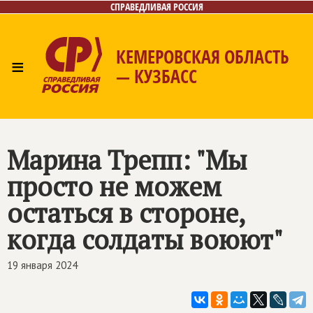
СПРАВЕДЛИВАЯ РОССИЯ
КЕМЕРОВСКАЯ ОБЛАСТЬ
≡
— КУЗБАСС
Главная
Общественные приёмные
Новости
Лица
Фото/Видео
Газета
Контакты
Марина Трепп: "Мы
просто не можем
остаться в стороне,
когда солдаты воюют"
19 января 2024