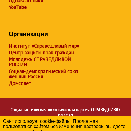
Одноклассники
YouTube
Организации
Институт «Справедливый мир»
Центр защиты прав граждан
Молодежь СПРАВЕДЛИВОЙ
РОССИИ
Социал-демократический союз
женщин России
Домсовет
Социалистическая политическая партия
СПРАВЕДЛИВАЯ
РОССИЯ
Сайт использует cookie-файлы. Продолжая
Региональное отделение партии в Кемеровской области
пользоваться сайтом без изменения настроек, вы даёте
– Кузбассе