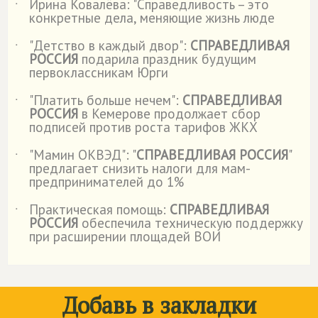
Ирина Ковалёва: "Справедливость – это
˙
конкретные дела, меняющие жизнь люде
"Детство в каждый двор":
СПРАВЕДЛИВАЯ
˙
РОССИЯ
подарила праздник будущим
первоклассникам Юрги
"Платить больше нечем":
СПРАВЕДЛИВАЯ
˙
РОССИЯ
в Кемерове продолжает сбор
подписей против роста тарифов ЖКХ
"Мамин ОКВЭД": "
СПРАВЕДЛИВАЯ РОССИЯ
"
˙
предлагает снизить налоги для мам-
предпринимателей до 1%
Практическая помощь:
СПРАВЕДЛИВАЯ
˙
РОССИЯ
обеспечила техническую поддержку
при расширении площадей ВОИ
Добавь в закладки