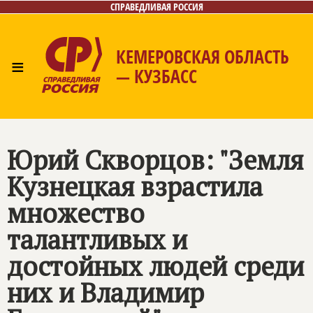
СПРАВЕДЛИВАЯ РОССИЯ
КЕМЕРОВСКАЯ ОБЛАСТЬ
≡
— КУЗБАСС
Главная
Общественные приёмные
Новости
Лица
Фото/Видео
Газета
Контакты
Юрий Скворцов: "Земля
Кузнецкая взрастила
множество
талантливых и
достойных людей среди
них и Владимир