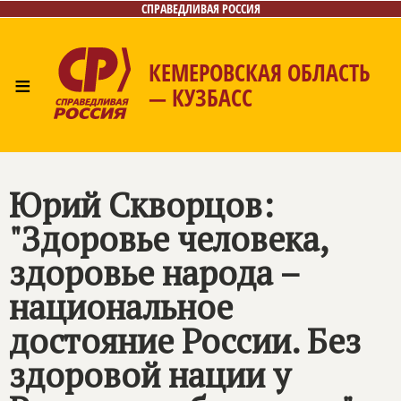
СПРАВЕДЛИВАЯ РОССИЯ
КЕМЕРОВСКАЯ ОБЛАСТЬ
≡
— КУЗБАСС
Главная
Общественные приёмные
Новости
Лица
Фото/Видео
Газета
Контакты
Юрий Скворцов:
"Здоровье человека,
здоровье народа –
национальное
достояние России. Без
здоровой нации у