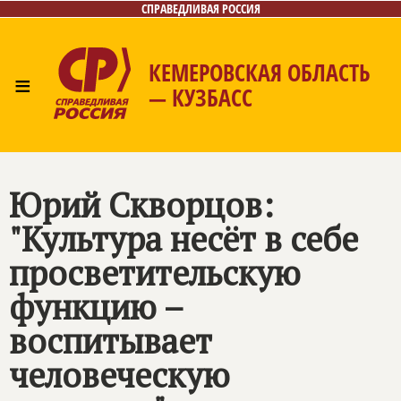
СПРАВЕДЛИВАЯ РОССИЯ
КЕМЕРОВСКАЯ ОБЛАСТЬ
≡
— КУЗБАСС
Главная
Общественные приёмные
Новости
Лица
Фото/Видео
Газета
Контакты
Юрий Скворцов:
"Культура несёт в себе
просветительскую
функцию –
воспитывает
человеческую