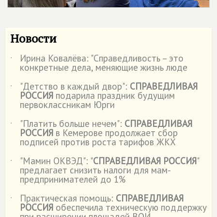
Новости
Ирина Ковалёва: "Справедливость – это
˙
конкретные дела, меняющие жизнь люде
"Детство в каждый двор":
СПРАВЕДЛИВАЯ
˙
РОССИЯ
подарила праздник будущим
первоклассникам Юрги
"Платить больше нечем":
СПРАВЕДЛИВАЯ
˙
РОССИЯ
в Кемерове продолжает сбор
подписей против роста тарифов ЖКХ
"Мамин ОКВЭД": "
СПРАВЕДЛИВАЯ РОССИЯ
"
˙
предлагает снизить налоги для мам-
предпринимателей до 1%
Практическая помощь:
СПРАВЕДЛИВАЯ
˙
РОССИЯ
обеспечила техническую поддержку
при расширении площадей ВОИ