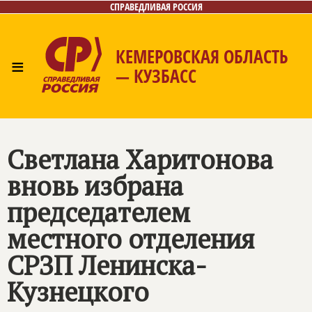
СПРАВЕДЛИВАЯ РОССИЯ
КЕМЕРОВСКАЯ ОБЛАСТЬ
≡
— КУЗБАСС
Главная
Общественные приёмные
Новости
Лица
Фото/Видео
Газета
Контакты
Светлана Харитонова
вновь избрана
председателем
местного отделения
СРЗП Ленинска-
Кузнецкого