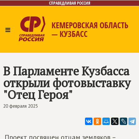
СПРАВЕДЛИВАЯ РОССИЯ
КЕМЕРОВСКАЯ ОБЛАСТЬ
≡
— КУЗБАСС
Главная
Общественные приёмные
Новости
Лица
Фото/Видео
Газета
Контакты
В Парламенте Кузбасса
открыли фотовыставку
"Отец Героя"
20 февраля 2025
Проект посвящен отцам земляков –