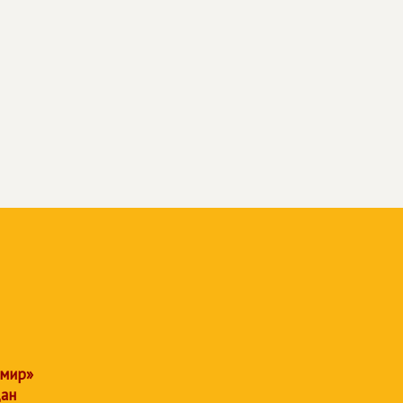
 мир»
дан