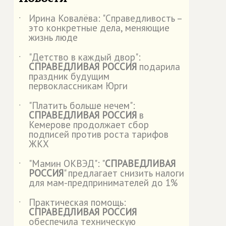
Ирина Ковалёва: "Справедливость –
˙
это конкретные дела, меняющие
жизнь люде
"Детство в каждый двор":
˙
СПРАВЕДЛИВАЯ РОССИЯ
подарила
праздник будущим
первоклассникам Юрги
"Платить больше нечем":
˙
СПРАВЕДЛИВАЯ РОССИЯ
в
Кемерове продолжает сбор
подписей против роста тарифов
ЖКХ
"Мамин ОКВЭД": "
СПРАВЕДЛИВАЯ
˙
РОССИЯ
" предлагает снизить налоги
для мам-предпринимателей до 1%
Практическая помощь:
˙
СПРАВЕДЛИВАЯ РОССИЯ
обеспечила техническую