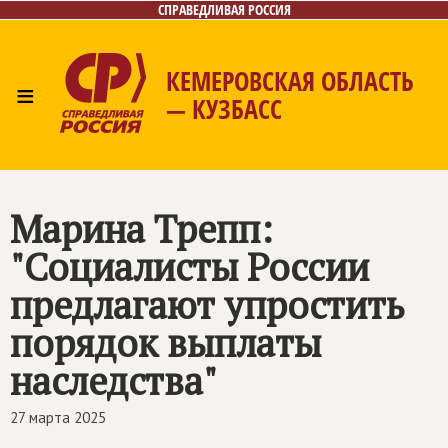
СПРАВЕДЛИВАЯ РОССИЯ
КЕМЕРОВСКАЯ ОБЛАСТЬ
≡
— КУЗБАСС
Главная
Общественные приёмные
Новости
Лица
Фото/Видео
Газета
Контакты
Марина Трепп:
"Социалисты России
предлагают упростить
порядок выплаты
наследства"
27 марта 2025