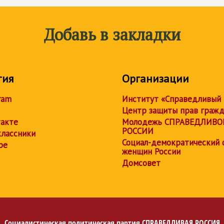
Добавь в закладки
тия
Организации
ram
Институт «Справедливый
Центр защиты прав граж
акте
Молодежь СПРАВЕДЛИВО
РОССИИ
лассники
Социал-демократический 
be
женщин России
Домсовет
Социалистическая политическая партия
СПРАВЕДЛИВАЯ РОССИЯ