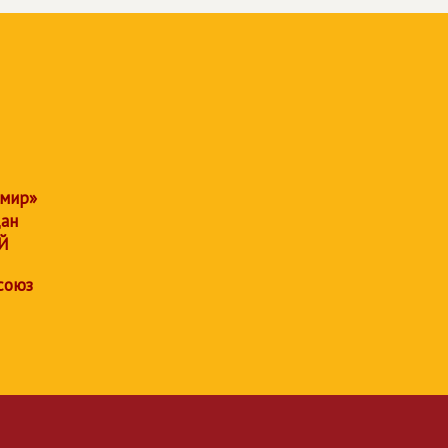
 мир»
дан
Й
союз