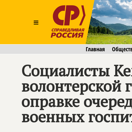
≡
Главная
Общест
Социалисты Ке
волонтерской г
оправке очеред
военных госпи