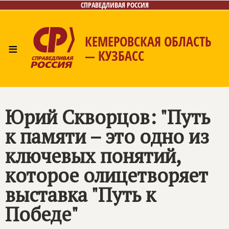
СПРАВЕДЛИВАЯ РОССИЯ
КЕМЕРОВСКАЯ ОБЛАСТЬ
≡
— КУЗБАСС
Главная
Общественные приёмные
Новости
Лица
Фото/Видео
Газета
Контакты
Юрий Скворцов: "Путь
к памяти – это одно из
ключевых понятий,
которое олицетворяет
выставка "Путь к
Победе"