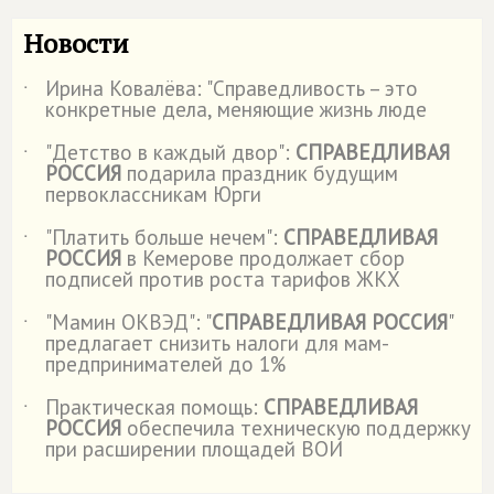
Новости
Ирина Ковалёва: "Справедливость – это
˙
конкретные дела, меняющие жизнь люде
"Детство в каждый двор":
СПРАВЕДЛИВАЯ
˙
РОССИЯ
подарила праздник будущим
первоклассникам Юрги
"Платить больше нечем":
СПРАВЕДЛИВАЯ
˙
РОССИЯ
в Кемерове продолжает сбор
подписей против роста тарифов ЖКХ
"Мамин ОКВЭД": "
СПРАВЕДЛИВАЯ РОССИЯ
"
˙
предлагает снизить налоги для мам-
предпринимателей до 1%
Практическая помощь:
СПРАВЕДЛИВАЯ
˙
РОССИЯ
обеспечила техническую поддержку
при расширении площадей ВОИ