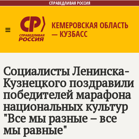
СПРАВЕДЛИВАЯ РОССИЯ
КЕМЕРОВСКАЯ ОБЛАСТЬ
≡
— КУЗБАСС
Главная
Общественные приёмные
Новости
Лица
Фото/Видео
Газета
Контакты
Социалисты Ленинска-
Кузнецкого поздравили
победителей марафона
национальных культур
"Все мы разные – все
мы равные"