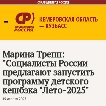
СПРАВЕДЛИВАЯ РОССИЯ
КЕМЕРОВСКАЯ ОБЛАСТЬ
≡
— КУЗБАСС
Главная
Общественные приёмные
Новости
Лица
Фото/Видео
Газета
Контакты
Марина Трепп:
"Социалисты России
предлагают запустить
программу детского
кешбэка "Лето-2025"
19 апреля 2025