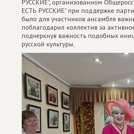
РУССКИЕ", организованном Общерос
ЕСТЬ РУССКИЕ" при поддержке парт
было для участников ансамбля важн
поблагодарил коллектив за активное
подчеркнув важность подобных ини
русской культуры.