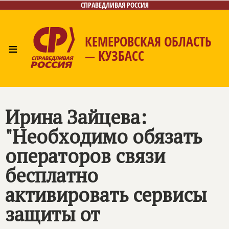
СПРАВЕДЛИВАЯ РОССИЯ
КЕМЕРОВСКАЯ ОБЛАСТЬ
≡
— КУЗБАСС
Главная
Общественные приёмные
Новости
Лица
Фото/Видео
Газета
Контакты
Ирина Зайцева:
"Необходимо обязать
операторов связи
бесплатно
активировать сервисы
защиты от