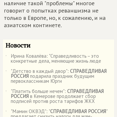
наличие такой "проблемы" многое
говорит о попытках реваншизма не
только в Европе, но, к сожалению, и на
азиатском континете.
Новости
Ирина Ковалёва: "Справедливость – это
˙
конкретные дела, меняющие жизнь люде
"Детство в каждый двор":
СПРАВЕДЛИВАЯ
˙
РОССИЯ
подарила праздник будущим
первоклассникам Юрги
"Платить больше нечем":
СПРАВЕДЛИВАЯ
˙
РОССИЯ
в Кемерове продолжает сбор
подписей против роста тарифов ЖКХ
"Мамин ОКВЭД": "
СПРАВЕДЛИВАЯ РОССИЯ
"
˙
предлагает снизить налоги для мам-