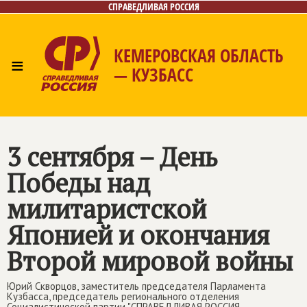
СПРАВЕДЛИВАЯ РОССИЯ
КЕМЕРОВСКАЯ ОБЛАСТЬ
≡
— КУЗБАСС
Главная
Общественные приёмные
Новости
Лица
Фото/Видео
Газета
Контакты
3 сентября – День
Победы над
милитаристской
Японией и окончания
Второй мировой войны
Юрий Скворцов, заместитель председателя Парламента
Кузбасса, председатель регионального отделения
Социалистической партии "СПРАВЕДЛИВАЯ РОССИЯ –