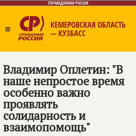
СПРАВЕДЛИВАЯ РОССИЯ
КЕМЕРОВСКАЯ ОБЛАСТЬ
≡
— КУЗБАСС
Главная
Общественные приёмные
Новости
Лица
Фото/Видео
Газета
Контакты
Владимир Оплетин: "В
наше непростое время
особенно важно
проявлять
солидарность и
взаимопомощь"