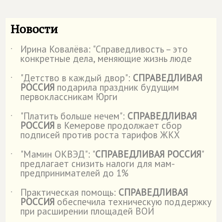
Новости
Ирина Ковалёва: "Справедливость – это
˙
конкретные дела, меняющие жизнь люде
"Детство в каждый двор":
СПРАВЕДЛИВАЯ
˙
РОССИЯ
подарила праздник будущим
первоклассникам Юрги
"Платить больше нечем":
СПРАВЕДЛИВАЯ
˙
РОССИЯ
в Кемерове продолжает сбор
подписей против роста тарифов ЖКХ
"Мамин ОКВЭД": "
СПРАВЕДЛИВАЯ РОССИЯ
"
˙
предлагает снизить налоги для мам-
предпринимателей до 1%
Практическая помощь:
СПРАВЕДЛИВАЯ
˙
РОССИЯ
обеспечила техническую поддержку
при расширении площадей ВОИ