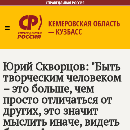
СПРАВЕДЛИВАЯ РОССИЯ
КЕМЕРОВСКАЯ ОБЛАСТЬ
≡
— КУЗБАСС
Главная
Общественные приёмные
Новости
Лица
Фото/Видео
Газета
Контакты
Юрий Скворцов: "Быть
творческим человеком
– это больше, чем
просто отличаться от
других, это значит
мыслить иначе, видеть