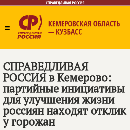
СПРАВЕДЛИВАЯ РОССИЯ
КЕМЕРОВСКАЯ ОБЛАСТЬ
≡
— КУЗБАСС
Главная
Общественные приёмные
Новости
Лица
Фото/Видео
Газета
Контакты
СПРАВЕДЛИВАЯ
РОССИЯ
в Кемерово:
партийные инициативы
для улучшения жизни
россиян находят отклик
у горожан