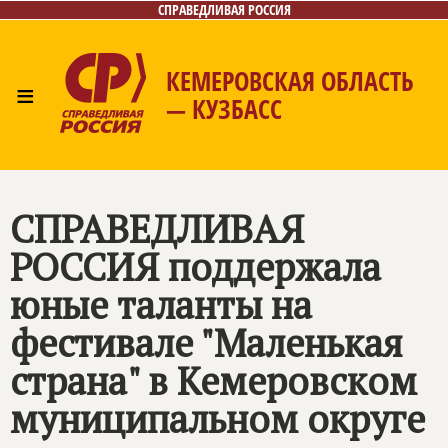
СПРАВЕДЛИВАЯ РОССИЯ
КЕМЕРОВСКАЯ ОБЛАСТЬ
≡
— КУЗБАСС
Главная
Общественные приёмные
Новости
Лица
Фото/Видео
Газета
Контакты
СПРАВЕДЛИВАЯ
РОССИЯ
поддержала
юные таланты на
фестивале "Маленькая
страна" в Кемеровском
муниципальном округе