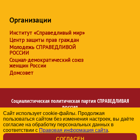
Организации
Институт «Справедливый мир»
Центр защиты прав граждан
Молодежь СПРАВЕДЛИВОЙ
РОССИИ
Социал-демократический союз
женщин России
Домсовет
Социалистическая политическая партия
СПРАВЕДЛИВАЯ
РОССИЯ
Сайт использует cookie-файлы. Продолжая
Региональное отделение партии в Кемеровской области
пользоваться сайтом без изменения настроек, вы даёте
– Кузбассе
согласие на обработку персональных данных в
© 2006-2026
соответствии с
Правовая информация сайта
.
Политика в отношении обработки персональных данных
СОГЛАСЕН