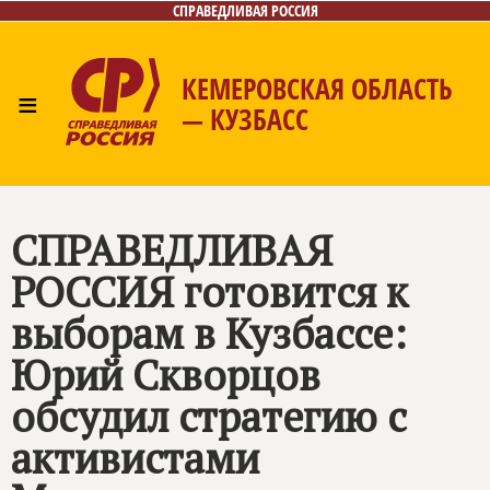
СПРАВЕДЛИВАЯ РОССИЯ
КЕМЕРОВСКАЯ ОБЛАСТЬ
≡
— КУЗБАСС
Главная
Общественные приёмные
Новости
Лица
Фото/Видео
Газета
Контакты
СПРАВЕДЛИВАЯ
РОССИЯ
готовится к
выборам в Кузбассе:
Юрий Скворцов
обсудил стратегию с
активистами