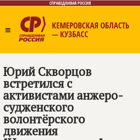
СПРАВЕДЛИВАЯ РОССИЯ
КЕМЕРОВСКАЯ ОБЛАСТЬ
≡
— КУЗБАСС
Главная
Общественные приёмные
Новости
Лица
Фото/Видео
Газета
Контакты
Юрий Скворцов
встретился с
активистами анжеро-
судженского
волонтёрского
движения