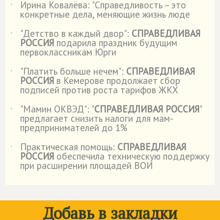
Ирина Ковалёва: "Справедливость – это
˙
конкретные дела, меняющие жизнь люде
"Детство в каждый двор":
СПРАВЕДЛИВАЯ
˙
РОССИЯ
подарила праздник будущим
первоклассникам Юрги
"Платить больше нечем":
СПРАВЕДЛИВАЯ
˙
РОССИЯ
в Кемерове продолжает сбор
подписей против роста тарифов ЖКХ
"Мамин ОКВЭД": "
СПРАВЕДЛИВАЯ РОССИЯ
"
˙
предлагает снизить налоги для мам-
предпринимателей до 1%
Практическая помощь:
СПРАВЕДЛИВАЯ
˙
РОССИЯ
обеспечила техническую поддержку
при расширении площадей ВОИ
Добавь в закладки