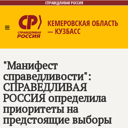
СПРАВЕДЛИВАЯ РОССИЯ
КЕМЕРОВСКАЯ ОБЛАСТЬ
≡
— КУЗБАСС
Главная
Общественные приёмные
Новости
Лица
Фото/Видео
Газета
Контакты
"Манифест
справедливости":
СПРАВЕДЛИВАЯ
РОССИЯ
определила
приоритеты на
предстоящие выборы