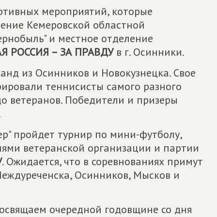
ртивных мероприятий, которые
ление Кемеровской областной
ернобыль" и местное отделение
Я РОССИЯ – ЗА ПРАВДУ
в г. Осинники.
манд из Осинников и Новокузнецка. Свое
ировали теннисисты самого разного
до ветеранов. Победители и призеры
.
ер" пройдет турнир по мини-футболу,
лями ветеранской организации и партии
У
. Ожидается, что в соревнованиях примут
Междуреченска, Осинников, Мысков и
посвящаем очередной годовщине со дня