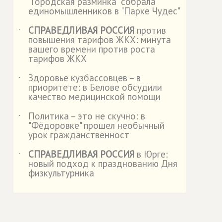
"Городская разминка" собрала
единомышленников в "Парке Чудес"
СПРАВЕДЛИВАЯ РОССИЯ
против
˙
повышения тарифов ЖКХ: минута
вашего времени против роста
тарифов ЖКХ
Здоровье кузбассовцев – в
˙
приоритете: в Белове обсудили
качество медицинской помощи
Политика – это не скучно: в
˙
"Фёдоровке" прошел необычный
урок гражданственност
СПРАВЕДЛИВАЯ РОССИЯ
в Юрге:
˙
новый подход к празднованию Дня
физкультурника