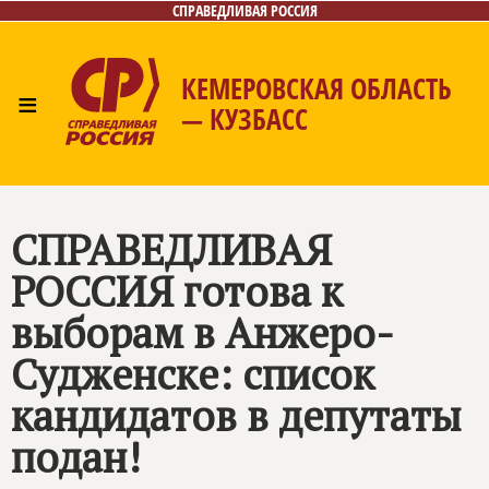
СПРАВЕДЛИВАЯ РОССИЯ
КЕМЕРОВСКАЯ ОБЛАСТЬ
≡
— КУЗБАСС
Главная
Общественные приёмные
Новости
Лица
Фото/Видео
Газета
Контакты
СПРАВЕДЛИВАЯ
РОССИЯ
готова к
выборам в Анжеро-
Судженске: список
кандидатов в депутаты
подан!