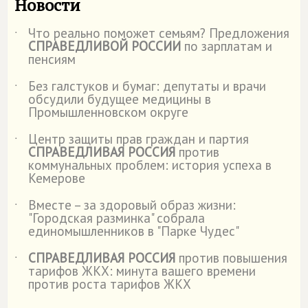
Новости
Что реально поможет семьям? Предложения
˙
СПРАВЕДЛИВОЙ РОССИИ
по зарплатам и
пенсиям
Без галстуков и бумаг: депутаты и врачи
˙
обсудили будущее медицины в
Промышленновском округе
Центр защиты прав граждан и партия
˙
СПРАВЕДЛИВАЯ РОССИЯ
против
коммунальных проблем: история успеха в
Кемерове
Вместе – за здоровый образ жизни:
˙
"Городская разминка" собрала
единомышленников в "Парке Чудес"
СПРАВЕДЛИВАЯ РОССИЯ
против повышения
˙
тарифов ЖКХ: минута вашего времени
против роста тарифов ЖКХ