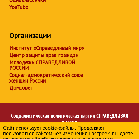
Одноклассники
YouTube
Организации
Институт «Справедливый мир»
Центр защиты прав граждан
Молодежь СПРАВЕДЛИВОЙ
РОССИИ
Социал-демократический союз
женщин России
Домсовет
Социалистическая политическая партия
СПРАВЕДЛИВАЯ
РОССИЯ
Сайт использует cookie-файлы. Продолжая
Региональное отделение партии в Кемеровской области
пользоваться сайтом без изменения настроек, вы даёте
– Кузбассе