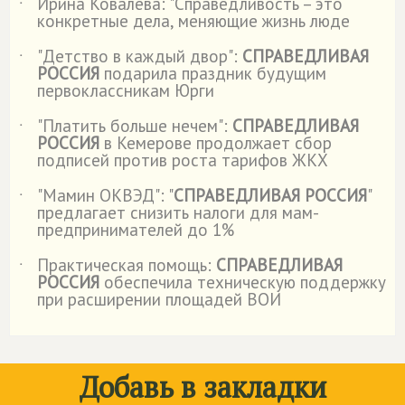
Ирина Ковалёва: "Справедливость – это
˙
конкретные дела, меняющие жизнь люде
"Детство в каждый двор":
СПРАВЕДЛИВАЯ
˙
РОССИЯ
подарила праздник будущим
первоклассникам Юрги
"Платить больше нечем":
СПРАВЕДЛИВАЯ
˙
РОССИЯ
в Кемерове продолжает сбор
подписей против роста тарифов ЖКХ
"Мамин ОКВЭД": "
СПРАВЕДЛИВАЯ РОССИЯ
"
˙
предлагает снизить налоги для мам-
предпринимателей до 1%
Практическая помощь:
СПРАВЕДЛИВАЯ
˙
РОССИЯ
обеспечила техническую поддержку
при расширении площадей ВОИ
Добавь в закладки